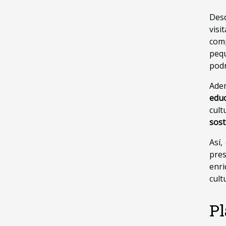
Desd
visi
comp
peq
podr
Adem
educ
cult
sost
Así,
pres
enri
cult
Pl