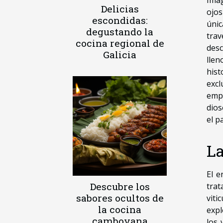
Delicias
ojos
escondidas:
únic
degustando la
trav
cocina regional de
desc
Galicia
lle
hist
excl
empr
dios
el p
La
El e
Descubre los
trat
sabores ocultos de
viti
la cocina
expl
camboyana
los 