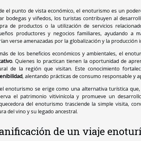
e el punto de vista económico, el enoturismo es un pode
tar bodegas y viñedos, los turistas contribuyen al desarrol
ra de productos o la utilización de servicios relaciona
ueños productores y negocios familiares, ayudando a m
ían verse amenazadas por la globalización y la producción in
ás de los beneficios económicos y ambientales, el enot
ativo
. Quienes lo practican tienen la oportunidad de apren
ural de la región que visitan. Este conocimiento fortale
enibilidad
, alentando prácticas de consumo responsable y apr
 el enoturismo se erige como una alternativa turística que,
erva el patrimonio vitivinícola y promueve un desarroll
quecedora del enoturismo trasciende la simple visita, co
ura del vino y su legado ancestral.
anificación de un viaje enotur