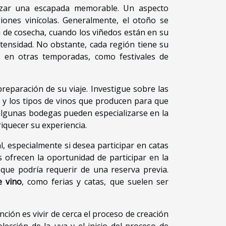
izar una escapada memorable. Un aspecto
iones vinícolas. Generalmente, el otoño se
 de cosecha, cuando los viñedos están en su
intensidad. No obstante, cada región tiene su
as en otras temporadas, como festivales de
preparación de su viaje. Investigue sobre las
an y los tipos de vinos que producen para que
algunas bodegas pueden especializarse en la
riquecer su experiencia.
, especialmente si desea participar en catas
s ofrecen la oportunidad de participar en la
o que podría requerir de una reserva previa.
e vino
, como ferias y catas, que suelen ser
nción es vivir de cerca el proceso de creación
lección de la uva y el inicio del proceso de