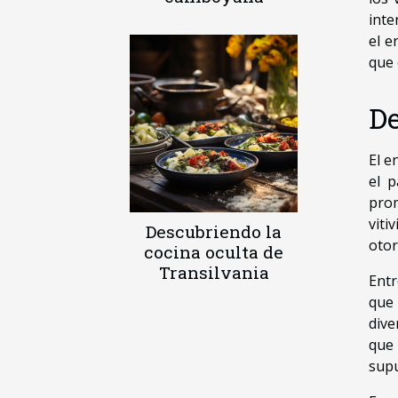
inte
el e
que 
De
El e
el p
prom
viti
Descubriendo la
otor
cocina oculta de
Transilvania
Entr
que 
dive
que 
supu