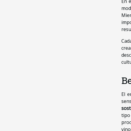
En 
mod
Mien
impo
resu
Cad
crea
desc
cult
Be
El e
sens
sost
tipo
proc
vino