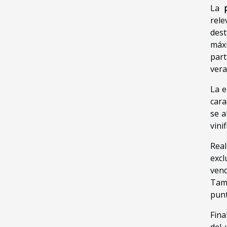
La
rele
dest
máxi
part
vera
La e
cara
se a
vini
Real
excl
vend
Tamb
punt
Fina
del 