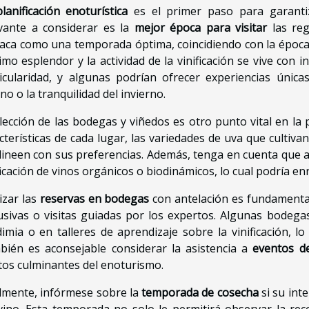
planificación enoturística
es el primer paso para garant
vante a considerar es la
mejor época para visitar
las reg
aca como una temporada óptima, coincidiendo con la época
mo esplendor y la actividad de la vinificación se vive con 
icularidad, y algunas podrían ofrecer experiencias únic
no o la tranquilidad del invierno.
lección de las bodegas y viñedos es otro punto vital en la 
cterísticas de cada lugar, las variedades de uva que cultiv
lineen con sus preferencias. Además, tenga en cuenta que 
ficación de vinos orgánicos o biodinámicos, lo cual podría en
izar las
reservas en bodegas
con antelación es fundamental
usivas o visitas guiadas por los expertos. Algunas bodega
imia o en talleres de aprendizaje sobre la vinificación, l
ién es aconsejable considerar la asistencia a
eventos d
os culminantes del enoturismo.
lmente, infórmese sobre la
temporada de cosecha
si su inte
vino. Esta temporada no solo le permitirá observar la reco