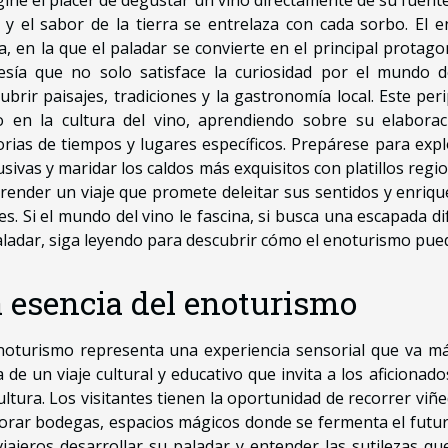
 y el sabor de la tierra se entrelaza con cada sorbo. El 
a, en la que el paladar se convierte en el principal protago
esía que no solo satisface la curiosidad por el mundo de
ubrir paisajes, tradiciones y la gastronomía local. Este p
no en la cultura del vino, aprendiendo sobre su elabor
orias de tiempos y lugares específicos. Prepárese para expl
usivas y maridar los caldos más exquisitos con platillos regio
ender un viaje que promete deleitar sus sentidos y enrique
es. Si el mundo del vino le fascina, si busca una escapada d
aladar, siga leyendo para descubrir cómo el enoturismo pue
 esencia del enoturismo
noturismo representa una experiencia sensorial que va más
a de un viaje cultural y educativo que invita a los aficiona
cultura. Los visitantes tienen la oportunidad de recorrer viñe
orar bodegas, espacios mágicos donde se fermenta el futuro 
viajeros desarrollar su paladar y entender las sutilezas qu