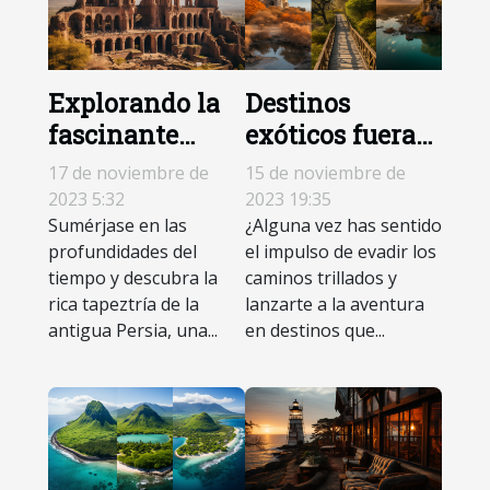
Explorando la
Destinos
fascinante
exóticos fuera
historia de la
de lo común
17 de noviembre de
15 de noviembre de
antigua Persia
2023 5:32
2023 19:35
en Irán
Sumérjase en las
¿Alguna vez has sentido
profundidades del
el impulso de evadir los
tiempo y descubra la
caminos trillados y
rica tapeztría de la
lanzarte a la aventura
antigua Persia, una...
en destinos que...