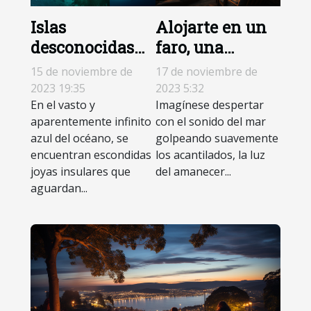
Islas
Alojarte en un
desconocidas
faro, una
que te
experiencia
15 de noviembre de
17 de noviembre de
sorprenderán
fuera de lo
2023 19:35
2023 5:32
En el vasto y
común
Imagínese despertar
aparentemente infinito
con el sonido del mar
azul del océano, se
golpeando suavemente
encuentran escondidas
los acantilados, la luz
joyas insulares que
del amanecer...
aguardan...